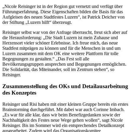
„Nicole Reisinger ist in der Region gut vernetzt und verfügt über
Führungserfahrung. Diese Eigenschaften bilden die Basis für das
Aufgleisen des neuen Stadtfestes Luzern“, ist Patrick Deicher von
der Stiftung „Luzern hilft“ überzeugt.
Reisinger selbst war von der Anfrage überrascht, freut sich aber auf
die Herausforderung: „Die Stadt Luzern ist mein Zuhause und
Herzensort vieler schöner Erlebnisse. Ich freue mich, das neue
Stadtfest mitprägen zu können und für die Menschen in und um
Luzern zusammen mit dem OK eine weitere Plattform für tolle
Begegnungen zu gestalten.“ „Das Fest soll alle
Bevölkerungsgruppen ansprechen und Begegnungen ermöglichen.
Die Solidarität, das Miteinander, soll im Zentrum stehen“, so
Reisinger.
Zusammenstellung des OKs und Detailausarbeitung
des Konzeptes
Reisinger und Risi haben mit einer kleinen Gruppe bereits ein erstes
Brainstorming durchgeführt. Mit dabei war auch Corinne Imbach.
„Es war für alle klar, dass wir beim Benefizgedanken sowie der
Nachhaltigkeit des Festes neue Wege gehen wollen“, sagt Nicole
Reisinger. Bis im Sommer wird ein entsprechendes Detailkonzept
ausgearbeitet. Zudem wird das Organisationskomitee