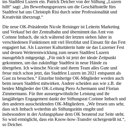
ins Stadtfest Luzern ein. Patrick Deicher von der Stiftung „Luzern
hilft“ sagt: „Im Bewerbungsprozess um die Geschäftsstelle fürs
Stadtfest hat uns Christoph Risi durch seine Professionalität und
Kreativität überzeugt.“
Die neue OK-Präsidentin Nicole Reisinger ist Leiterin Marketing
und Verkauf bei der Zentralbahn und übernimmt das Amt von
Corinne Imbach, die sich während der letzten sieben Jahre in
verschiedenen Funktionen mit viel Herzblut und Einsatz für das Fest
engagiert hat. Als Luzerner Kulturtäterin hatte sie das Luzerner Fest
und dessen Weiterentwicklung zum neuen Stadtfest Luzern
massgeblich mitgeprägt. „Für mich ist jetzt der ideale Zeitpunkt
gekommen, um das zukünftige Stadtfest in neue Hände zu
übergeben. Ich wünsche Nicole und ihrem Team alles Gute und
freue mich schon jetzt, das Stadtfest Luzern im 2021 entspannt als
Gast zu besuchen.“ Einzelne bisherige OK-Mitglieder werden auch
beim neuen Stadtfest mitwirken. Andere scheiden aus wie z.B. die
beiden Mitglieder der OK-Leitung Piero Achermann und Florian
Zimmermann. Für ihre aussergewöhnliche Leistung und ihr
langjähriges Engagement dankt der Stiftungsrat Corinne Imbach und
den anderen ausscheidenden OK-Mitgliedern. „Wir freuen uns sehr,
dass sich Imbach weiterhin als Stiftungsrätin eingibt und
insbesondere in der Anfangsphase dem OK beratend zur Seite steht.
So wird ermöglicht, dass ein Know-how-Transfer sichergestellt ist.“,
so Deicher.