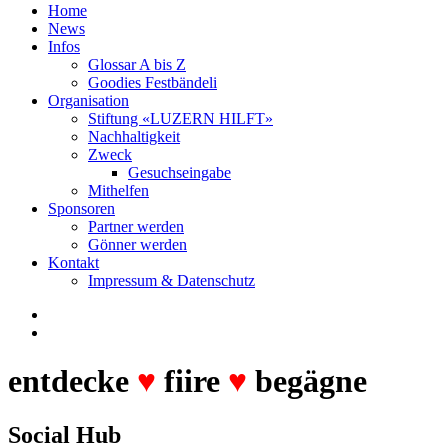
Home
News
Infos
Glossar A bis Z
Goodies Festbändeli
Organisation
Stiftung «LUZERN HILFT»
Nachhaltigkeit
Zweck
Gesuchseingabe
Mithelfen
Sponsoren
Partner werden
Gönner werden
Kontakt
Impressum & Datenschutz
entdecke
♥
fiire
♥
begägne
Social Hub